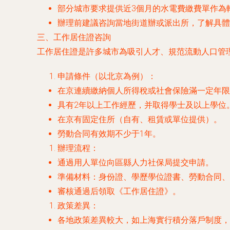
部分城市要求提供近3個月的水電費繳費單作為
辦理前建議咨詢當地街道辦或派出所，了解具體
三、工作居住證咨詢
工作居住證是許多城市為吸引人才、規范流動人口管
申請條件（以北京為例）：
在京連續繳納個人所得稅或社會保險滿一定年限
具有2年以上工作經歷，并取得學士及以上學位
在京有固定住所（自有、租賃或單位提供）。
勞動合同有效期不少于1年。
辦理流程：
通過用人單位向區縣人力社保局提交申請。
準備材料：身份證、學歷學位證書、勞動合同、
審核通過后領取《工作居住證》。
政策差異：
各地政策差異較大，如上海實行積分落戶制度，