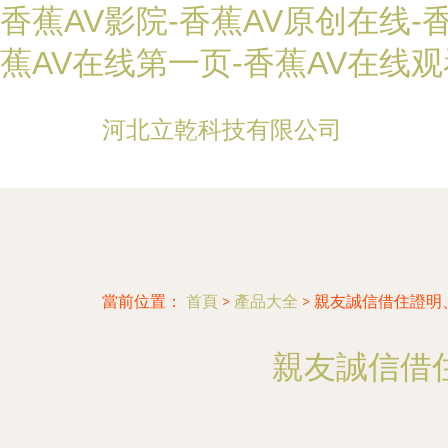
香蕉AV影院-香蕉AV原创在线-香
蕉AV在线第一页-香蕉AV在线观
河北立乾科技有限公司
當前位置：
首頁
>
產品大全
>
親友誠信借住證明
親友誠信借