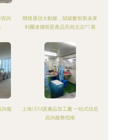
律咨詢
聯接通信大動脈，賦能數智新未來
難
利爾達攜明星產品亮相北京PT展
咨詢服
上海OEM護膚品加工廠 一站式信息
咨詢服務指南