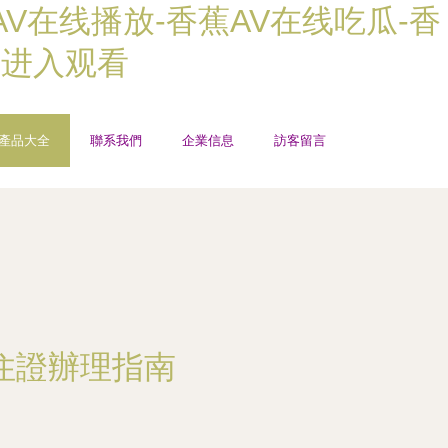
AV在线播放-香蕉AV在线吃瓜-香
在进入观看
產品大全
聯系我們
企業信息
訪客留言
住證辦理指南