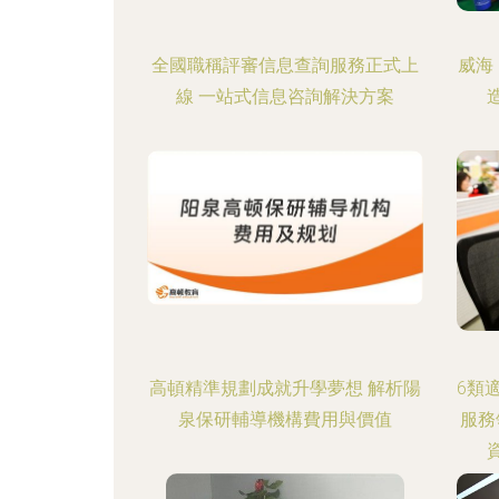
全國職稱評審信息查詢服務正式上
威海
線 一站式信息咨詢解決方案
高頓精準規劃成就升學夢想 解析陽
6類
泉保研輔導機構費用與價值
服務