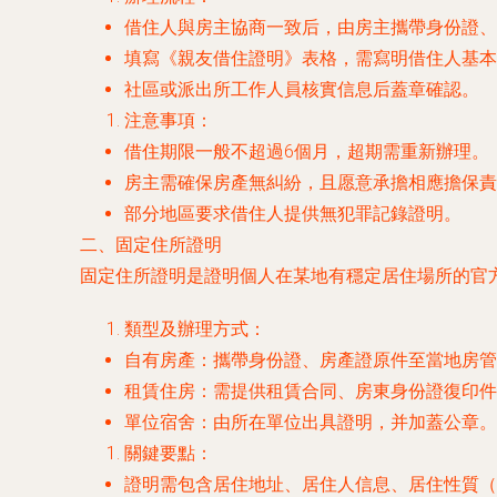
借住人與房主協商一致后，由房主攜帶身份證、
填寫《親友借住證明》表格，需寫明借住人基本
社區或派出所工作人員核實信息后蓋章確認。
注意事項：
借住期限一般不超過6個月，超期需重新辦理。
房主需確保房產無糾紛，且愿意承擔相應擔保責
部分地區要求借住人提供無犯罪記錄證明。
二、固定住所證明
固定住所證明是證明個人在某地有穩定居住場所的官
類型及辦理方式：
自有房產：攜帶身份證、房產證原件至當地房管
租賃住房：需提供租賃合同、房東身份證復印件
單位宿舍：由所在單位出具證明，并加蓋公章。
關鍵要點：
證明需包含居住地址、居住人信息、居住性質（