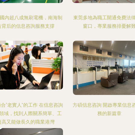
 國內超八成無刷電機，南海制
東莞多地為職工開通免費法
造背后的信息咨詢服務支撐
窗口，專業服務排憂解
適合“老實人”的工作 在信息咨詢
方碩信息咨詢 開啟專業信息
領域，找到人際關系簡單、工
務的新篇章
資高又能做長久的職業港灣