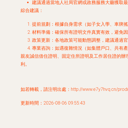
建議通過當地人社局官網或政務服務大廳獲取最
綜合建議：
提前規劃：根據自身需求（如子女入學、車牌搖
材料準備：確保所有證明文件真實有效，避免因
政策更新：各地政策可能動態調整，建議通過官方
專業咨詢：如遇復雜情況（如集體戶口、共有產
親友誠信借住證明、固定住所證明及工作居住證的辦
利。
如若轉載，請注明出處：http://www.e7y7hvq.cn/product
更新時間：2026-08-06 09:55:43